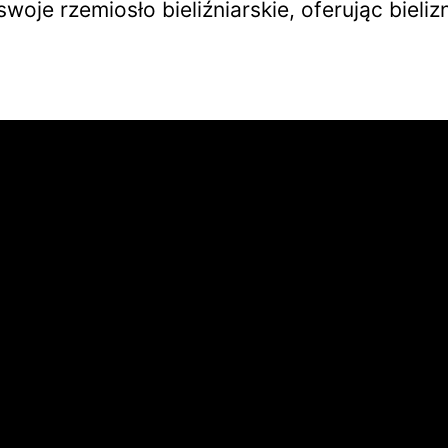
woje rzemiosło bieliźniarskie, oferując bie
Data założenia
mln € obrotu w 2024 roku