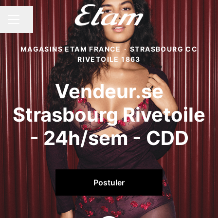
Partager la page
MENU CARRIÈRE
MAGASINS ETAM FRANCE
·
STRASBOURG CC
RIVETOILE 1863
Vendeur.se
Strasbourg Rivetoile
- 24h/sem - CDD
Postuler